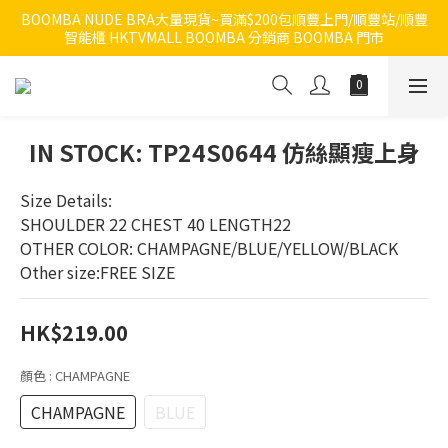
BOOMBA NUDE BRA大量現貨~買滿$200包順豐上門/順豐站/順豐
智能櫃 HKTVMALL BOOMBA 分銷商 BOOMBA 門市
IN STOCK: TP24S0644 仿絲顯瘦上身
Size Details:
SHOULDER 22 CHEST 40 LENGTH22
OTHER COLOR: CHAMPAGNE/BLUE/YELLOW/BLACK
Other size:FREE SIZE
HK$219.00
顏色
: CHAMPAGNE
CHAMPAGNE
BLUE