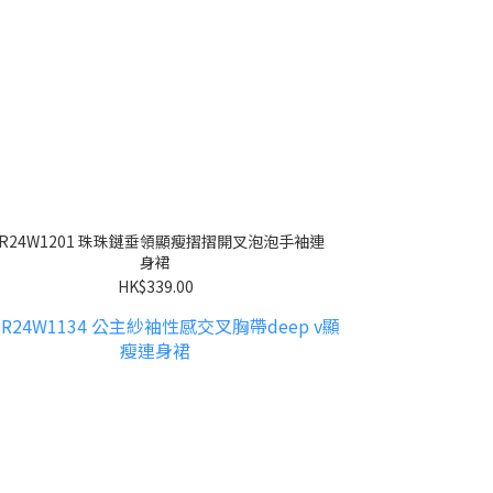
R24W1201 珠珠鏈垂領顯瘦摺摺開叉泡泡手袖連
身裙
HK$339.00