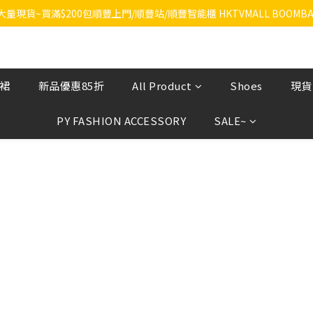
RA大量現貨~買滿$200包順豐上門/順豐站/順豐智能櫃 HKTVMALL BOOMBA
飲裙
新品優惠85折
All Product
Shoes
現貨
PY FASHION ACCESSORY
SALE~