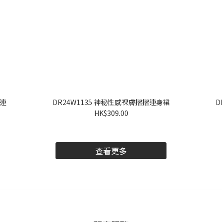
叉連
DR24W1135 神秘性感祼膚摺摺連身裙
D
HK$309.00
查看更多