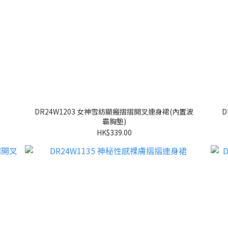
DR24W1203 女神雪紡顯瘢摺摺開叉連身裙(內置波
D
霸胸墊)
HK$339.00