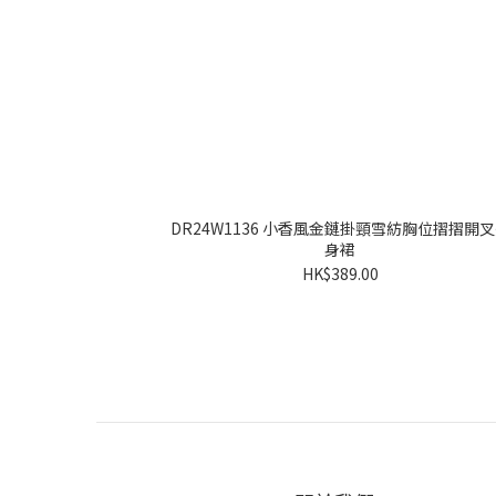
DR24W1136 小香風金鏈掛頸雪紡胸位摺摺開
身裙
HK$389.00