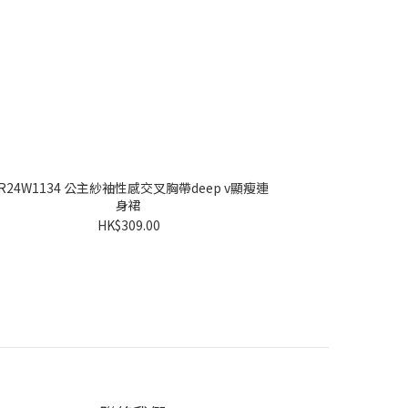
R24W1134 公主紗袖性感交叉胸帶deep v顯瘦連
身裙
HK$309.00