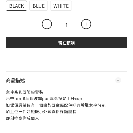
BLACK
BLUE
WHITE
現在預購
商品描述
女神系到既簡約套裝
吊帶top加埋個波霸pad真係視覺上升cup
加埋佢肩帶位有一個簡約既金屬配件好有希臘女神feel
加上佢一件好短既小外套真係好顯腿長
即刻拉高你成個人