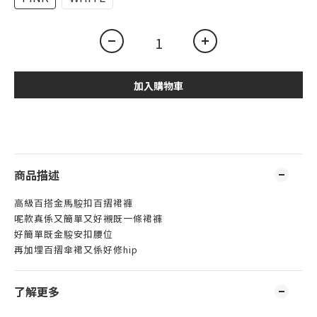
加入購物車
商品描述
高級百搭金馬𩣑扣百摺裙褲
呢款真係又簡單又好襯既一條裙褲
好簡單既金𩣑安扣腰位
再加埋百摺傘裙又係好修hip
了解更多