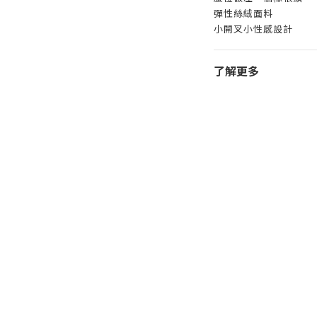
彈性絲絨面料
小開叉小性感設計
了解更多