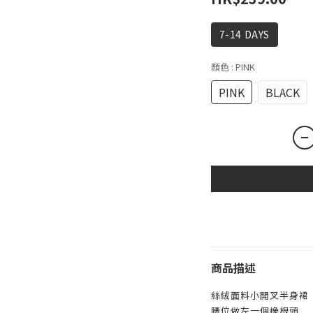
7-14 DAYS
顏色
: PINK
PINK
BLACK
商品描述
絲絨面料小開叉半身裙
腰位做左一個橡根頭