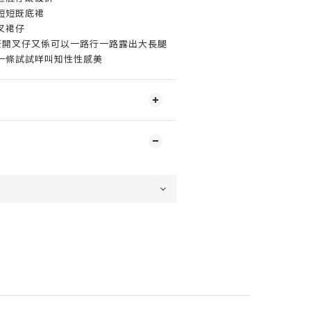
短短既底裙
叉裙仔
TURE既開叉仔又係可以一路行一路露出大長腿
一條試試咩叫知性性感美