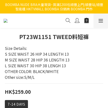
BOOMBA NUDE BRA大量現貨~買滿$200包順豐上門/順豐站/順豐
智能櫃 HKTVMALL BOOMBA 分銷商 BOOMBA 門市
PT23W1151 TWEED料短褲
Size Details:
S SIZE WAIST 26 HIP 34 LENGTH 13 
M SIZE WAIST 28 HIP 36 LENGTH 13
L SIZE WAIST 30 HIP 38 LENGH 13
OTHER COLOR: BLACK/WHITE
Other size:S/M/L
HK$259.00
7-14 DAYS