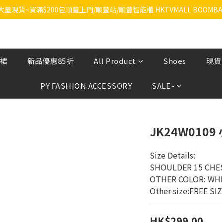
RA大量現貨~買滿$200包順豐上門/順豐站/順豐智能櫃 HKTVMALL BOOMBA
飲裙
新品優惠85折
All Product
Shoes
現貨
PY FASHION ACCESSORY
SALE~
JK24W010
Size Details:
SHOULDER 15 CHES
OTHER COLOR: WH
Other size:FREE SI
HK$299.00