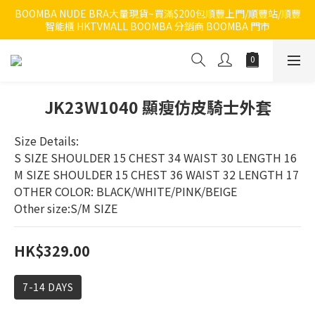
BOOMBA NUDE BRA大量現貨~買滿$200包順豐上門/順豐站/順豐
智能櫃 HKTVMALL BOOMBA 分銷商 BOOMBA 門市
JK23W1040 顯瘦仿皮騎士外套
Size Details:
S SIZE SHOULDER 15 CHEST 34 WAIST 30 LENGTH 16 
M SIZE SHOULDER 15 CHEST 36 WAIST 32 LENGTH 17
OTHER COLOR: BLACK/WHITE/PINK/BEIGE
Other size:S/M SIZE
HK$329.00
7-14 DAYS