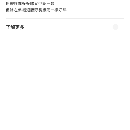
係襯咩都好好睇又型既一款
佢除左係襯短版野長版既一樣好睇
了解更多