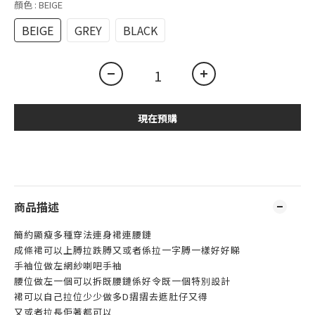
顏色
: BEIGE
BEIGE
GREY
BLACK
現在預購
商品描述
簡約顯瘦多種穿法連身裙連腰鏈
成條裙可以上膊拉跌膊又或者係拉一字膊一樣好好睇
手袖位做左網紗喇吧手袖
腰位做左一個可以拆既腰鏈係好令既一個特別設計
裙可以自己拉位少少做多D摺摺去遮肚仔又得
又或者拉長佢著都可以