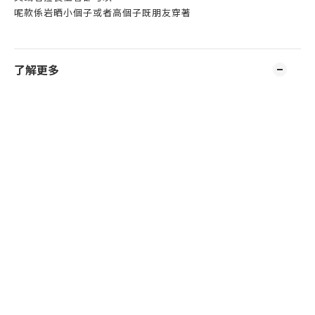
呢款係岩晒小個子或者高個子既朋友穿著
了解更多