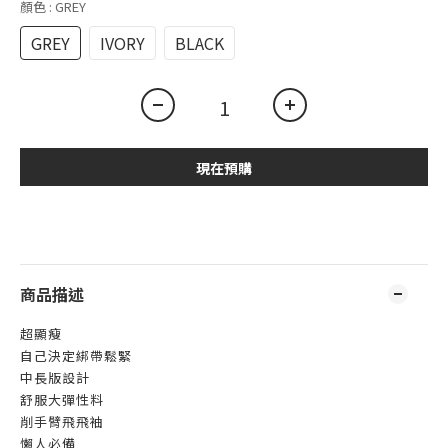
顏色
: GREY
GREY
IVORY
BLACK
現在預購
商品描述
超顯瘦
自己決定綁帶鬆緊
中長版設計
舒服大彈性料
削手臂飛飛袖
懶人必備