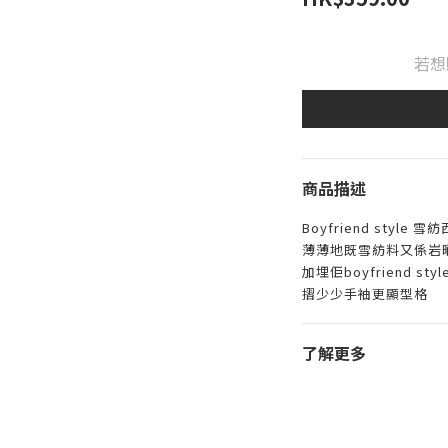
若想
商品描述
Boyfriend style 
薄薄地既雪紡料又係岩
加埋佢boyfriend styl
摺少少手袖更顯型格
了解更多