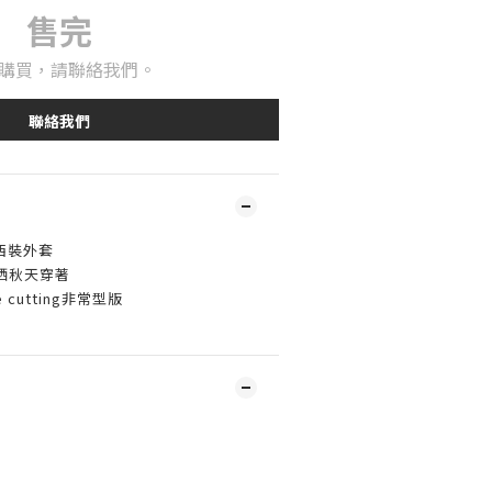
售完
購買，請聯絡我們。
聯絡我們
雪紡西裝外套
晒秋天穿著
e cutting非常型版