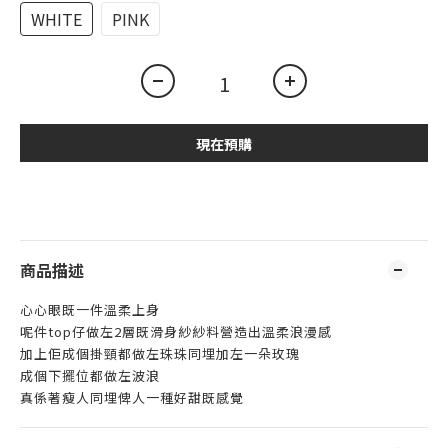
WHITE
PINK
現在預購
商品描述
心心眼既一件溫柔上身
呢件top仔做左2層既滑身紗紗料營造出溫柔浪漫感
加上佢成個掛頸都做左珠珠同埋加左一朵玫瑰
成個下擺位都做左波浪
真係著瘦人同埋俾人一種好甜既感覺